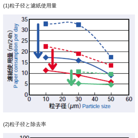
(1)粒子径と濾紙使用量
(2)粒子径と除去率