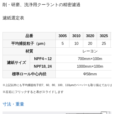
削・研磨、洗浄用クーラントの精密濾過
濾紙選定表
品番
3005
3010
3020
3025
平均捕捉粒子（μm）
5
10
20
25
材質
レーヨン
NPF4～12
700mm×100m
濾紙サイズ
NPF18, 24
1000mm×100m
標準ロール中心内径
Φ58mm
※上記以外にも平均捕捉粒子径7、60、80、100、110μmのペーパーも取り揃えており
※左右にフリックすると表がスライドします
寸法・重量