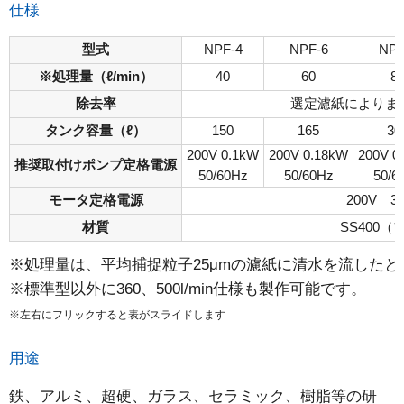
仕様
型式
NPF-4
NPF-6
NPF
※処理量（ℓ/min）
40
60
8
除去率
選定濾紙によりま
タンク容量（ℓ）
150
165
30
200V 0.1kW
200V 0.18kW
200V 0
推奨取付けポンプ定格電源
50/60Hz
50/60Hz
50/6
モータ定格電源
200V 3 
材質
SS400（
※処理量は、平均捕捉粒子25μmの濾紙に清水を流した
※標準型以外に360、500l/min仕様も製作可能です。
※左右にフリックすると表がスライドします
用途
鉄、アルミ、超硬、ガラス、セラミック、樹脂等の研