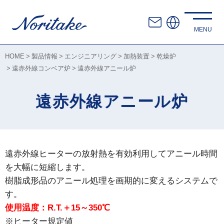
HOME
製品情報
エンジニアリング
加熱装置
乾燥炉
遠赤外線コンベア炉
遠赤外線アニール炉
遠赤外線アニール炉
遠赤外線ヒーターの放射熱を有効利用してアニール時間
を大幅に短縮します。
樹脂成形品のアニール処理を画期的に変えるシステムで
す。
使用温度：R.T.＋15～350℃
※ヒーター規定値