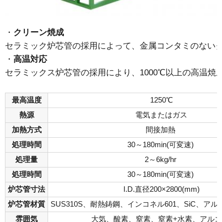
クリーン焼成
セラミック炉芯管の採用によって、金属コンタミのない
高温対応
セラミックス炉芯管の採用により、1000℃以上の高温焼
最高温度
1250℃
熱源
電気またはガス
加熱方式
間接加熱
処理時間
30～180min(可変速)
処理量
2～6kg/hr
処理時間
30～180min(可変速)
炉芯管寸法
I.D.直径200×2800(mm)
炉芯管材質
SUS310S、耐熱鋳鋼、インコネル601、SiC、ア
雰囲気
大気、酸素、窒素、窒素+水素、アル