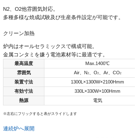
N2、O2他雰囲気対応。
多種多様な焼成試験及び生産条件設定が可能です。
クリーン加熱
炉内はオールセラミックスで構成可能。
金属コンタミを嫌う電池素材等に最適です。
最高温度
Max.1400℃
雰囲気
Air、N
、O
、Ar、CO
2
2
2
装置寸法
1300L×1300W×2100Hmm
有効寸法
330L×330W×100Hmm
熱源
電気
※左右にフリックすると表がスライドします
連続炉へ展開