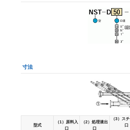
寸法
（3）ス
（1）原料入
（2）処理液出
型式
口
口
口