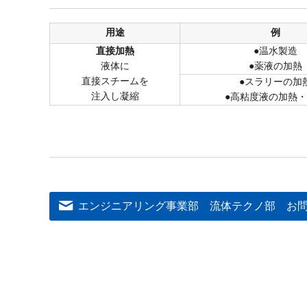
用途
例
直接加熱
●温水製造
液体に
●薬液の加熱
直接スチームを
●スラリーの加
注入し凝縮
●高粘度液の加熱
エンジニアリング事業部 流体テクノ部
お