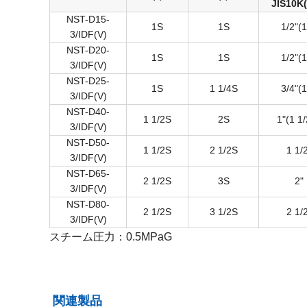
JIS10K(
NST-D15-
1S
1S
1/2"(
3/IDF(V)
NST-D20-
1S
1S
1/2"(
3/IDF(V)
NST-D25-
1S
1 1/4S
3/4"(
3/IDF(V)
NST-D40-
1 1/2S
2S
1"(1 1
3/IDF(V)
NST-D50-
1 1/2S
2 1/2S
1 1/
3/IDF(V)
NST-D65-
2 1/2S
3S
2"
3/IDF(V)
NST-D80-
2 1/2S
3 1/2S
2 1/
3/IDF(V)
スチーム圧力：0.5MPaG
関連製品