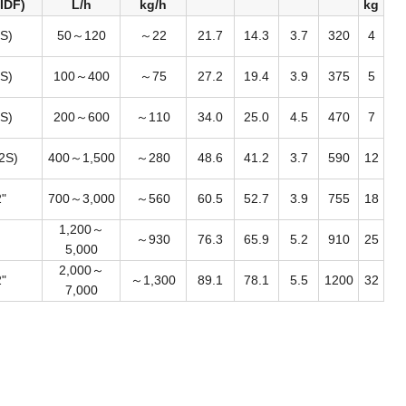
IDF)
L/h
kg/h
kg
1S)
50～120
～22
21.7
14.3
3.7
320
4
1S)
100～400
～75
27.2
19.4
3.9
375
5
1S)
200～600
～110
34.0
25.0
4.5
470
7
/2S)
400～1,500
～280
48.6
41.2
3.7
590
12
2"
700～3,000
～560
60.5
52.7
3.9
755
18
1,200～
～930
76.3
65.9
5.2
910
25
5,000
2,000～
2"
～1,300
89.1
78.1
5.5
1200
32
7,000