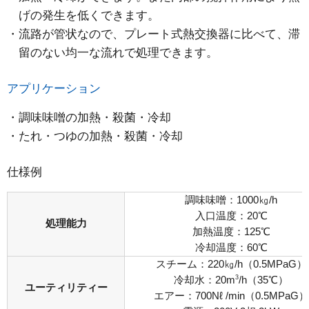
げの発生を低くできます。
流路が管状なので、プレート式熱交換器に比べて、滞
留のない均一な流れで処理できます。
アプリケーション
調味味噌の加熱・殺菌・冷却
たれ・つゆの加熱・殺菌・冷却
仕様例
調味味噌：1000㎏/h
入口温度：20℃
処理能力
加熱温度：125℃
冷却温度：60℃
スチーム：220㎏/h（0.5MPaG）
3
冷却水：20m
/h（35℃）
ユーティリティー
エアー：700Nℓ /min（0.5MPaG）