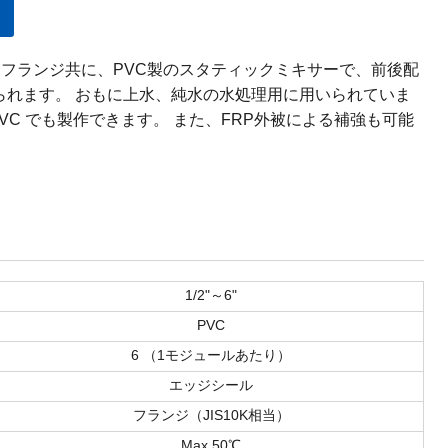
フランジ共に、PVC製のスタティックミキサーで、前後配
いられます。 おもに上水、純水の水処理用に用いられていま
VC でも製作できます。 また、FRP外被による補強も可能
1/2"～6"
PVC
6 （1モジュールあたり）
エッジシール
フランジ（JIS10K相当）
Max.50℃