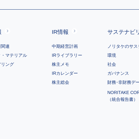
報
IR情報
サステナビ
磨関連
中期経営計画
ノリタケのサス
ク・マテリアル
IRライブラリー
環境
アリング
株主メモ
社会
IRカレンダー
ガバナンス
株主総会
財務･非財務デ
NORITAKE CO
（統合報告書）