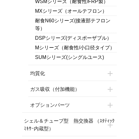
WSMシリーズ（耐食性/FRP製）
MXシリーズ（オールテフロン）
耐食N60シリーズ(接液部テフロン
等）
DSPシリーズ(ディスポーザブル）
Mシリーズ（耐食性/小口径タイプ）
SUMシリーズ(シングルユース)
均質化
ガス吸収（付加機能）
オプションパーツ
シェル＆チューブ型 熱交換器 （ｽﾀﾃｨｯｸ
ﾐｷｻｰ内蔵型）