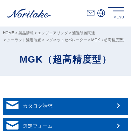
HOME
製品情報
エンジニアリング
濾過装置関連
クーラント濾過装置
マグネットセパレーター
MGK（超高精度型）
MGK（超高精度型）
カタログ請求
選定フォーム