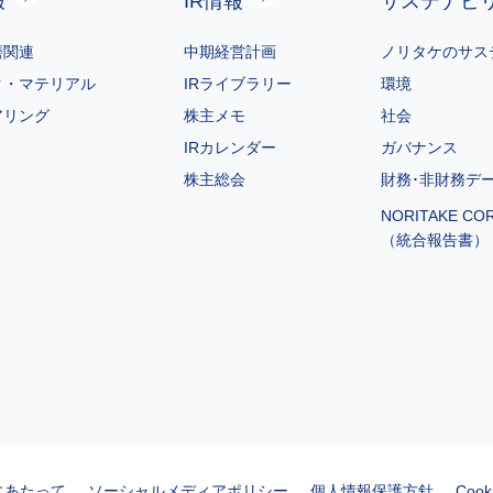
報
IR情報
サステナビ
磨関連
中期経営計画
ノリタケのサス
ク・マテリアル
IRライブラリー
環境
アリング
株主メモ
社会
IRカレンダー
ガバナンス
株主総会
財務･非財務デ
NORITAKE CO
（統合報告書）
にあたって
ソーシャルメディアポリシー
個人情報保護方針
Coo