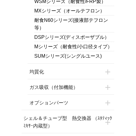
WSMシリーズ（耐食性/FRP製）
MXシリーズ（オールテフロン）
耐食N60シリーズ(接液部テフロン
等）
DSPシリーズ(ディスポーザブル）
Mシリーズ（耐食性/小口径タイプ）
SUMシリーズ(シングルユース)
均質化
ガス吸収（付加機能）
オプションパーツ
シェル＆チューブ型 熱交換器 （ｽﾀﾃｨｯｸ
ﾐｷｻｰ内蔵型）