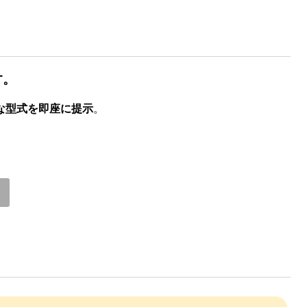
す。
な型式を即座に提示
。