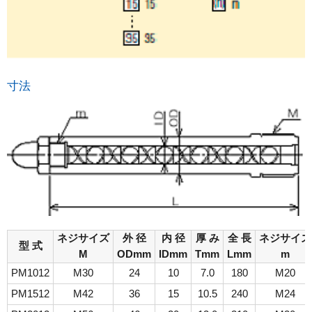
寸法
ネジサイズ
外 径
内 径
厚 み
全 長
ネジサイズ
型 式
M
ODmm
IDmm
Tmm
Lmm
m
PM1012
M30
24
10
7.0
180
M20
PM1512
M42
36
15
10.5
240
M24