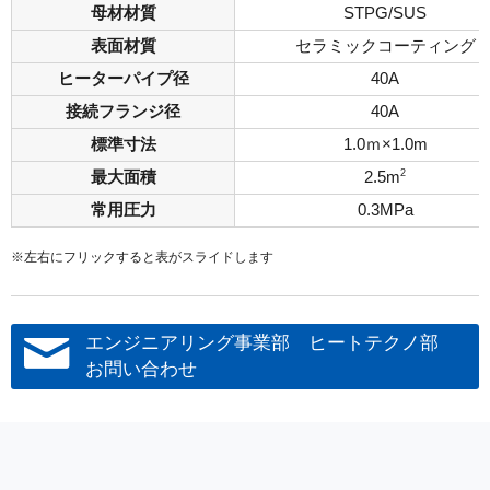
母材材質
STPG/SUS
表面材質
セラミックコーティング
ヒーターパイプ径
40A
接続フランジ径
40A
標準寸法
1.0ｍ×1.0m
2
最大面積
2.5m
常用圧力
0.3MPa
※左右にフリックすると表がスライドします
エンジニアリング事業部 ヒートテクノ部
お問い合わせ