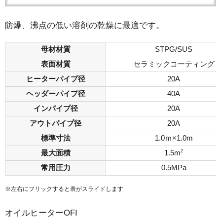
防爆、沸点の低い溶剤の乾燥に最適です。
母材材質
STPG/SUS
表面材質
セラミックコーティング
ヒーターパイプ径
20A
ヘッダーパイプ径
40A
インパイプ径
20A
アウトパイプ径
20A
標準寸法
1.0ｍ×1.0m
2
最大面積
1.5m
常用圧力
0.5MPa
※左右にフリックすると表がスライドします
オイルヒーターOFI